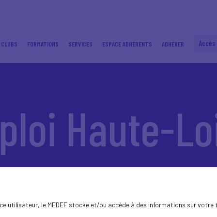
Accès
 CLUBS
FORMATIONS
SERVICES
ESPACE ADHÉRENTS
ADHÉRER
loi Haute-Lo
ence utilisateur, le MEDEF stocke et/ou accède à des informations sur votre 