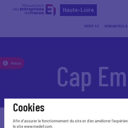
Haute-Loire
MEDEF 43
RENCONTRES &
Accueil
Cap Emploi Haute-Loire
Cap Emp
Retour
Cookies
Afin d'assurer le fonctionnement du site et d'en améliorer l'expéri
le site www.medef.com.