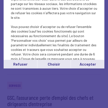
partage sur les réseaux sociaux, les informations stockées
ne sont transmises à aucun tiers. Votre choix d'accepter ou
Lire l'article
de refuser les cookies n'affectera pas votre navigation sur
le site.
Vous pouvez choisir d'accepter ou de refuser l'ensemble
des cookies (sauf les cookies fonctionnels qui sont
SERVICES
nécessaires au fonctionnement du site). Le bouton
'Personnaliser vos choix' vous permet par ailleurs de
paramétrer individuellement les finalités de traitement des
Service juridique
cookies et traceurs que vous souhaitez accepter ou
refuser. Votre choix sera conservé pendant une durée de 6
mois à l'issue de laquelle ce message vous sera à nouveau
Lire l'article
affiché..
Refuser
Choisir
Accepter
Vous pouvez modifier votre choix à tout moment en
cliquant sur le lien
'cookies'
en bas de page.
SERVICES
GSC, l’assurance perte d’emploi des chefs et
dirigeants d’entreprise