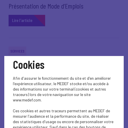
Présentation de Mode d’Emplois
Lire l'article
SERVICES
Cookies
Mode d’Emplois 43
Afin d'assurer le fonctionnement du site et d'en améliorer
Lire l'article
l'expérience utilisateur, le MEDEF stocke et/ou accède à
des informations sur votre terminal (cookies et autres
traceurs) lors de votre naviguation sur le site
www.medef.com.
SERVICES
Ces cookies et autres traceurs permettent au MEDEF de
mesurer l'audience et la performance du site, de réaliser
des statistiques d'usage ou encore de personnaliser votre
Contre-visites médicales patronales
expérience utilisteur. Sauf dans le cas des boutons de