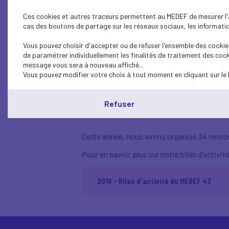
Ces cookies et autres traceurs permettent au MEDEF de mesurer l'au
cas des boutons de partage sur les réseaux sociaux, les information
Vous pouvez choisir d'accepter ou de refuser l'ensemble des cookies
de paramétrer individuellement les finalités de traitement des cook
message vous sera à nouveau affiché..
Vous pouvez modifier votre choix à tout moment en cliquant sur le 
Bilan d'acti
Refuser
Cette année, nous avons organisé 34 rencon
Pour en savoir plus sur notre bilan d’activ
2016 - Bilan d'activité du MEDEF 43