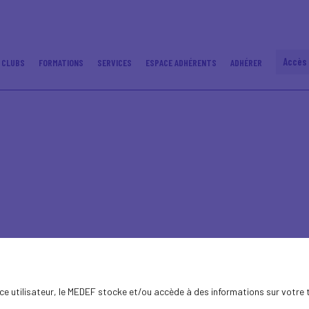
Accès
 CLUBS
FORMATIONS
SERVICES
ESPACE ADHÉRENTS
ADHÉRER
ence utilisateur, le MEDEF stocke et/ou accède à des informations sur votre 