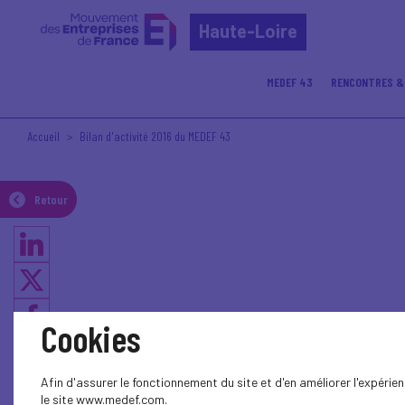
Haute-Loire
MEDEF 43
RENCONTRES &
Accueil
Bilan d'activité 2016 du MEDEF 43
Retour
Cookies
Afin d'assurer le fonctionnement du site et d'en améliorer l'expéri
le site www.medef.com.