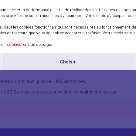
dience et la performance du site, de réaliser des statistiques d'usage ou 
s stockées ne sont transmises à aucun tiers. Votre choix d'accepter ou de 
 (sauf les cookies fonctionnels qui sont nécessaires au fonctionnement du 
ies et traceurs que vous souhaitez accepter ou refuser. Votre choix sera c
lien
'cookies'
en bas de page.
vité 2016 du MEDEF 4
Choisir
tres qui ont réuni plus de 1 000 personnes.
ité de 2016, nous vous proposons de le consulter ci-dessous.