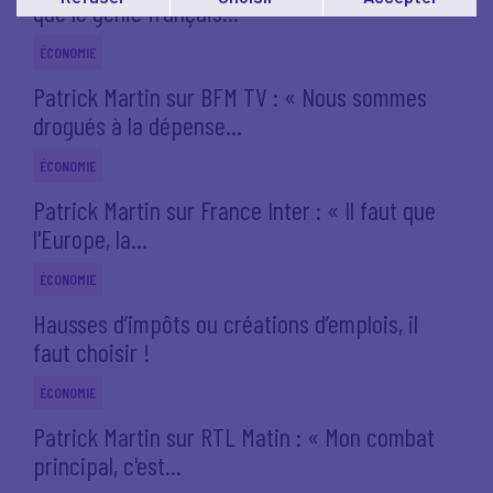
que le génie français...
Vous pouvez modifier votre choix à tout moment en
cliquant sur le lien
'cookies'
en bas de page.
ÉCONOMIE
Patrick Martin sur BFM TV : « Nous sommes
drogués à la dépense...
ÉCONOMIE
Patrick Martin sur France Inter : « Il faut que
l'Europe, la...
ÉCONOMIE
Hausses d’impôts ou créations d’emplois, il
faut choisir !
ÉCONOMIE
Patrick Martin sur RTL Matin : « Mon combat
principal, c'est...