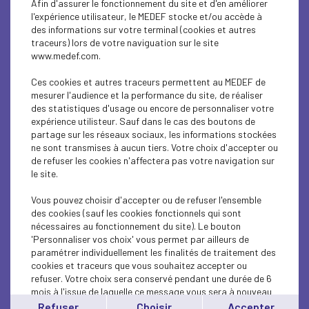
Afin d'assurer le fonctionnement du site et d'en améliorer
Patrick Martin sur Europe 1 - Retraites : «
l'expérience utilisateur, le MEDEF stocke et/ou accède à
Revenir à 63 ans...
des informations sur votre terminal (cookies et autres
traceurs) lors de votre naviguation sur le site
www.medef.com.
ÉCONOMIE
Patrick Martin sur RMC : Croissance : nous
Ces cookies et autres traceurs permettent au MEDEF de
mesurer l'audience et la performance du site, de réaliser
demandons au gouvernement...
des statistiques d'usage ou encore de personnaliser votre
expérience utilisteur. Sauf dans le cas des boutons de
ÉCONOMIE
partage sur les réseaux sociaux, les informations stockées
ne sont transmises à aucun tiers. Votre choix d'accepter ou
Patrick Martin sur LCI : « On ne sait pas vivre
de refuser les cookies n'affectera pas votre navigation sur
sans mondialisation...
le site.
ÉCONOMIE
Vous pouvez choisir d'accepter ou de refuser l'ensemble
des cookies (sauf les cookies fonctionnels qui sont
Patrick Martin aux 4 Vérités : « Nous voulons
nécessaires au fonctionnement du site). Le bouton
'Personnaliser vos choix' vous permet par ailleurs de
d'urgence des mesures...
paramétrer individuellement les finalités de traitement des
cookies et traceurs que vous souhaitez accepter ou
ÉCONOMIE
refuser. Votre choix sera conservé pendant une durée de 6
mois à l'issue de laquelle ce message vous sera à nouveau
Patrick Martin à RTL : "Il serait grand temps
affiché..
Refuser
Choisir
Accepter