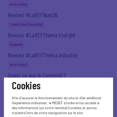
VIE DU MEDEF
Revivez #LaREFNum26
TRANSITION ÉCOLOGIQUE
Revivez #LaREFThéma Energie
ÉCONOMIE
Revivez #LaREFThéma Industrie
VIE DU MEDEF
Qu’est ce que le Comex40 ?
Cookies
VIE DU MEDEF
Un soir au Medef, avec Chloé Morin - mardi 9
Afin d'assurer le fonctionnement du site et d'en améliorer
décembre 2025 de...
l'expérience utilisateur, le MEDEF stocke et/ou accède à
des informations sur votre terminal (cookies et autres
VIE DU MEDEF
traceurs) lors de votre naviguation sur le site