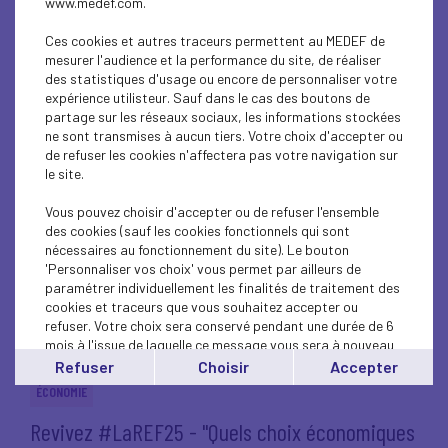
www.medef.com.
Le Comex40 du Medef lance la 2e édition des
Trophées des Leaders...
Ces cookies et autres traceurs permettent au MEDEF de
mesurer l'audience et la performance du site, de réaliser
des statistiques d'usage ou encore de personnaliser votre
VIE DU MEDEF
expérience utilisteur. Sauf dans le cas des boutons de
Revivez #LaREF25 - "La France peut-elle
partage sur les réseaux sociaux, les informations stockées
ne sont transmises à aucun tiers. Votre choix d'accepter ou
rester dans le jeu ?"
de refuser les cookies n'affectera pas votre navigation sur
le site.
VIE DU MEDEF
Vous pouvez choisir d'accepter ou de refuser l'ensemble
Faisons gagner la France : mobilisation
des cookies (sauf les cookies fonctionnels qui sont
générale des entrepreneurs...
nécessaires au fonctionnement du site). Le bouton
'Personnaliser vos choix' vous permet par ailleurs de
paramétrer individuellement les finalités de traitement des
VIE DU MEDEF
cookies et traceurs que vous souhaitez accepter ou
Revivez #LaREF25 - "Il faut sauver le débat
refuser. Votre choix sera conservé pendant une durée de 6
mois à l'issue de laquelle ce message vous sera à nouveau
public !"
affiché..
Refuser
Choisir
Accepter
Vous pouvez modifier votre choix à tout moment en
ÉCONOMIE
cliquant sur le lien
'cookies'
en bas de page.
Revivez #LaREF25 - "Quels choix économiques