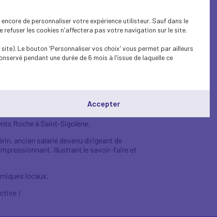
encore de personnaliser votre expérience utilisteur. Sauf dans le
refuser les cookies n'affectera pas votre navigation sur le site.
e aux
site). Le bouton 'Personnaliser vos choix' vous permet par ailleurs
onservé pendant une durée de 6 mois à l'issue de laquelle ce
golène
Accepter
ents Roche à Saint-Sigolène.
in, ancien salarié devenu dirigeant de
mpressionnant, illustrant le savoir-faire et
omiques locaux.
ctive !