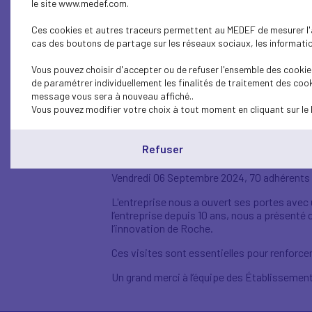
le site www.medef.com.
Ces cookies et autres traceurs permettent au MEDEF de mesurer l'au
cas des boutons de partage sur les réseaux sociaux, les information
Retour sur n
Vous pouvez choisir d'accepter ou de refuser l'ensemble des cookies
de paramétrer individuellement les finalités de traitement des cook
message vous sera à nouveau affiché..
Vous pouvez modifier votre choix à tout moment en cliquant sur le 
Établissemen
Refuser
Vendredi 06 Septembre 2024, 70 adhérents d
L'entreprise nous a ouvert ses portes avec
l’entreprise depuis 10 ans, nous a présenté 
l’innovation de Roche.
Ces visites sont essentielles pour renforc
Un grand merci à l’équipe des Établissement