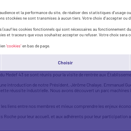
dience et la performance du site, de réaliser des statistiques d'usage ou 
1
/8
s stockées ne sont transmises à aucun tiers. Votre choix d'accepter ou de 
otre visite de rentré
 (sauf les cookies fonctionnels qui sont nécessaires au fonctionnement du 
ies et traceurs que vous souhaitez accepter ou refuser. Votre choix sera c
lien
'cookies'
en bas de page.
ts Roche à Saint-Si
Choisir
u Medef 43 se sont réunis pour la visite de rentrée aux Établissem
 une introduction de notre Président, Jérôme Chalaye. Emmanuel Guér
cette réussite industrielle. Nous avons découvert un parc machines i
er les liens entre nos membres et mieux comprendre les enjeux écon
s Roche pour leur accueil, et aux adhérents pour leur participation a