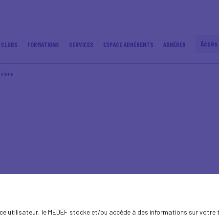
Accès
 CLUBS
FORMATIONS
SERVICES
ESPACE ADHÉRENTS
ADHÉRER
golène
ence utilisateur, le MEDEF stocke et/ou accède à des informations sur votre 