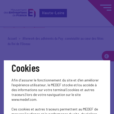
Haute-Loire
Accueil
Afterwork des adhérents du Puy : convivialité au cœur des fêtes
du Roi de l’Oiseau
Cookies
Posté le 29 septembre 2025 à 11h51
AFTERWORK DU PUY
Afin d'assurer le fonctionnement du site et d'en améliorer
l'expérience utilisateur, le MEDEF stocke et/ou accède à
Afterwork des
des informations sur votre terminal (cookies et autres
traceurs) lors de votre naviguation sur le site
www.medef.com.
adhérents du Puy :
Ces cookies et autres traceurs permettent au MEDEF de
mesurer l'audience et la performance du site, de réaliser