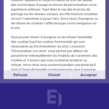
convivialité au cœur
des statistiques d'usage ou encore de personnaliser votre
expérience utilisteur. Sauf dans le cas des boutons de
des fêtes du Roi de
partage sur les réseaux sociaux, les informations stockées
ne sont transmises à aucun tiers. Votre choix d'accepter ou
l’Oiseau
de refuser les cookies n'affectera pas votre navigation sur
le site.
Vous pouvez choisir d'accepter ou de refuser l'ensemble
ARTICLE RÉSERVÉ
des cookies (sauf les cookies fonctionnels qui sont
nécessaires au fonctionnement du site). Le bouton
Veuillez vous connecter pour accéder à son contenu
'Personnaliser vos choix' vous permet par ailleurs de
paramétrer individuellement les finalités de traitement des
cookies et traceurs que vous souhaitez accepter ou
refuser. Votre choix sera conservé pendant une durée de 6
Se connecter
mois à l'issue de laquelle ce message vous sera à nouveau
affiché..
Refuser
Choisir
Accepter
Vous pouvez modifier votre choix à tout moment en
cliquant sur le lien
'cookies'
en bas de page.