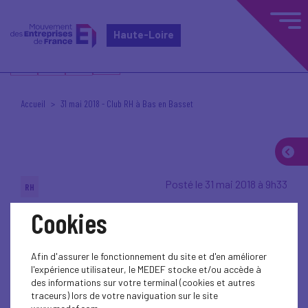
Haute-Loire
Accueil
31 mai 2018 - Club RH à Bas en Basset
Posté le 31 mai 2018 à 9h33
RH
Cookies
Source : MEDEF 43
Crédits photos : VRAY Stéphane
Afin d'assurer le fonctionnement du site et d'en améliorer
l'expérience utilisateur, le MEDEF stocke et/ou accède à
des informations sur votre terminal (cookies et autres
traceurs) lors de votre naviguation sur le site