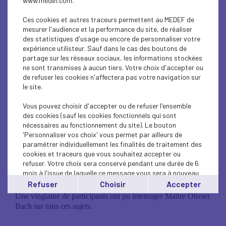
www.medef.com.
Ces cookies et autres traceurs permettent au MEDEF de
mesurer l'audience et la performance du site, de réaliser
des statistiques d'usage ou encore de personnaliser votre
expérience utilisteur. Sauf dans le cas des boutons de
partage sur les réseaux sociaux, les informations stockées
ne sont transmises à aucun tiers. Votre choix d'accepter ou
de refuser les cookies n'affectera pas votre navigation sur
31 mai 2018 - Club RH à
le site.
Vous pouvez choisir d'accepter ou de refuser l'ensemble
Bas en Basset
des cookies (sauf les cookies fonctionnels qui sont
nécessaires au fonctionnement du site). Le bouton
'Personnaliser vos choix' vous permet par ailleurs de
paramétrer individuellement les finalités de traitement des
Maître Olivier Bach du Cabinet Eole Avocats, lors de notre
cookies et traceurs que vous souhaitez accepter ou
dernier Club RH a balayé l’actualité RH, CSE, le
refuser. Votre choix sera conservé pendant une durée de 6
prélèvement à la source suite aux ordonnances Macron, la
mois à l'issue de laquelle ce message vous sera à nouveau
réforme de l’apprentissage et formation ainsi que l’actualité
affiché..
Refuser
Choisir
Accepter
jurisprudentielle.
Vous pouvez modifier votre choix à tout moment en
Une vingtaine de participants ont pu interroger Maître Olivier
cliquant sur le lien
'cookies'
en bas de page.
Bach sur tous ces sujets.