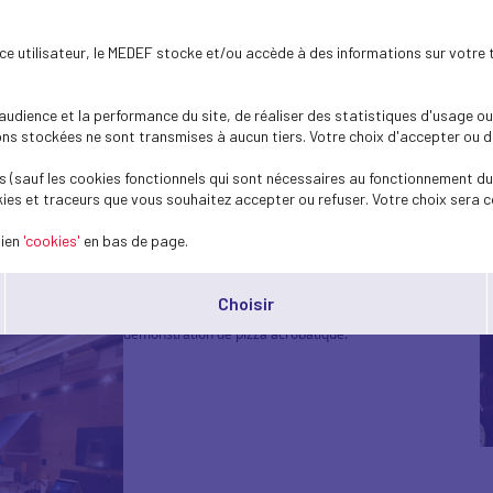
ence utilisateur, le MEDEF stocke et/ou accède à des informations sur votre 
1
/2
020 - Club Générati
dience et la performance du site, de réaliser des statistiques d'usage ou 
s stockées ne sont transmises à aucun tiers. Votre choix d'accepter ou de 
 (sauf les cookies fonctionnels qui sont nécessaires au fonctionnement du 
ies et traceurs que vous souhaitez accepter ou refuser. Votre choix sera c
nit les adhérents de moins de 40 ans.
lien
'cookies'
en bas de page.
res & Habitat nous a accueilli dans son entreprise et a parlé de son parcours
Choisir
Quentin SAURET qui était présent nous a fait une belle
démonstration de pizza acrobatique.