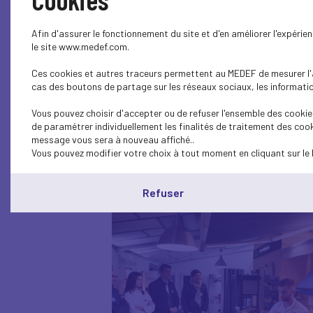
Afin d'assurer le fonctionnement du site et d'en améliorer l'expéri
le site www.medef.com.
30 janvier 2
Ces cookies et autres traceurs permettent au MEDEF de mesurer l'au
cas des boutons de partage sur les réseaux sociaux, les information
Vous pouvez choisir d'accepter ou de refuser l'ensemble des cookies
de paramétrer individuellement les finalités de traitement des cook
Ce jeudi avait lieu le Club Génération MEDEF. Il réu
message vous sera à nouveau affiché..
Vous pouvez modifier votre choix à tout moment en cliquant sur le 
Benjamin COSTA, Dirigeant de l'entreprise Dupuy Sto
d'entreprise et présenté son activité.
Refuser