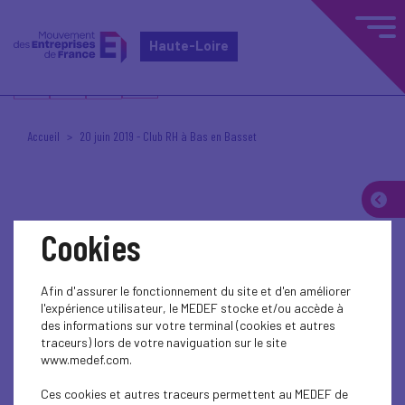
Haute-Loire
Accueil
20 juin 2019 - Club RH à Bas en Basset
Cookies
Posté le 20 juin 2019 à 14h30
RH
Afin d'assurer le fonctionnement du site et d'en améliorer
Source : Stéphane Vray
l'expérience utilisateur, le MEDEF stocke et/ou accède à
Crédits photos : Stéphane Vray
des informations sur votre terminal (cookies et autres
traceurs) lors de votre naviguation sur le site
www.medef.com.
Ces cookies et autres traceurs permettent au MEDEF de