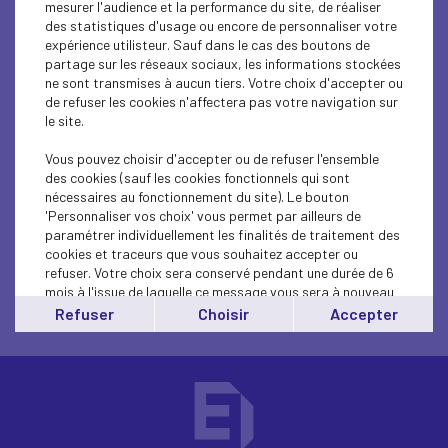
mesurer l'audience et la performance du site, de réaliser
des statistiques d'usage ou encore de personnaliser votre
expérience utilisteur. Sauf dans le cas des boutons de
partage sur les réseaux sociaux, les informations stockées
ne sont transmises à aucun tiers. Votre choix d'accepter ou
de refuser les cookies n'affectera pas votre navigation sur
le site.
Vous pouvez choisir d'accepter ou de refuser l'ensemble
20 juin 2019 - Club RH à
des cookies (sauf les cookies fonctionnels qui sont
nécessaires au fonctionnement du site). Le bouton
Bas en Basset
'Personnaliser vos choix' vous permet par ailleurs de
paramétrer individuellement les finalités de traitement des
cookies et traceurs que vous souhaitez accepter ou
refuser. Votre choix sera conservé pendant une durée de 6
Lors de ces réunions du Club RH, Maître Olivier Bach a
mois à l'issue de laquelle ce message vous sera à nouveau
développé l’actualité sociale.
affiché..
Refuser
Choisir
Accepter
Vous pouvez modifier votre choix à tout moment en
cliquant sur le lien
'cookies'
en bas de page.