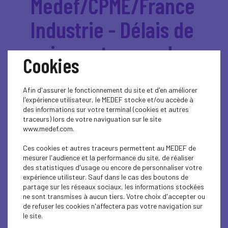
Medef/CPME/France
Industrie - Délais de
paiement : quand
Cookies
l'Europe ignore la
Afin d'assurer le fonctionnement du site et d'en améliorer
réalité des
l'expérience utilisateur, le MEDEF stocke et/ou accède à
des informations sur votre terminal (cookies et autres
entreprises
traceurs) lors de votre naviguation sur le site
www.medef.com.
Ces cookies et autres traceurs permettent au MEDEF de
Pour lutter contre les retards
mesurer l'audience et la performance du site, de réaliser
des statistiques d'usage ou encore de personnaliser votre
de paiement, la Commission
expérience utilisteur. Sauf dans le cas des boutons de
européenne a récemment
partage sur les réseaux sociaux, les informations stockées
ne sont transmises à aucun tiers. Votre choix d'accepter ou
proposé de réduire le délai de
de refuser les cookies n'affectera pas votre navigation sur
règlement de 60 à 30 jours
le site.