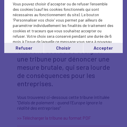
stricts. Patrick Martin,
Vous pouvez choisir d'accepter ou de refuser l'ensemble
président du Mouvement des
des cookies (sauf les cookies fonctionnels qui sont
nécessaires au fonctionnement du site). Le bouton
Entreprises de France,
'Personnaliser vos choix' vous permet par ailleurs de
François Asselin, président de
paramétrer individuellement les finalités de traitement des
cookies et traceurs que vous souhaitez accepter ou
la CPME, et Alexandre Saubot,
refuser. Votre choix sera conservé pendant une durée de 6
président de France Industrie,
mois à l'issue de laquelle ce message vous sera à nouveau
affiché..
Refuser
Choisir
Accepter
ont donc décidé de cosigner
Vous pouvez modifier votre choix à tout moment en
une tribune pour dénoncer une
cliquant sur le lien
'cookies'
en bas de page.
mesure brutale, qui sera lourde
de conséquences pour les
entreprises.
Vous trouverez ci-dessous cette tribune intitulée
"
Délais de paiement : quand l'Europe ignore la
réalité des entreprises
"
>> Télécharger la tribune au format PDF