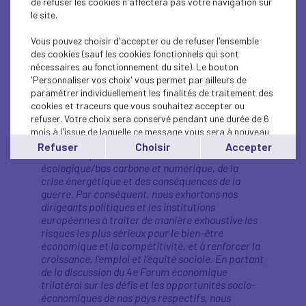
de refuser les cookies n'affectera pas votre navigation sur
déclaration commune,
le site.
évoquant leurs pistes pour
Vous pouvez choisir d'accepter ou de refuser l'ensemble
restaurer la puissance
des cookies (sauf les cookies fonctionnels qui sont
économique de l'Europe.
nécessaires au fonctionnement du site). Le bouton
'Personnaliser vos choix' vous permet par ailleurs de
paramétrer individuellement les finalités de traitement des
"
Nous vivons une période de crise profonde : une
cookies et traceurs que vous souhaitez accepter ou
réponse européenne fondée sur les valeurs de
refuser. Votre choix sera conservé pendant une durée de 6
démocratie et de solidarité est essentielle.
mois à l'issue de laquelle ce message vous sera à nouveau
L’Europe est confrontée à des
affiché..
Refuser
Choisir
Accepter
évolutions perturbatrices issues de la transition
Vous pouvez modifier votre choix à tout moment en
écologique/bas carbone et numérique, de la
cliquant sur le lien
'cookies'
en bas de page.
crise énergétique et des conséquences de la
guerre. Par conséquent, nous exhortons nos
dirigeants politiques et les institutions
européennes à traiter de manière exhaustive les
risques les plus sérieux pour le bien-être
économique et la compétitivité, et à renforcer la
croissance, l’emploi et l’équité sociale. En partant
de la discussion du 4e Forum économique
trilatéral sur les défis et les opportunités socio-
économiques de nos pays respectifs, nous