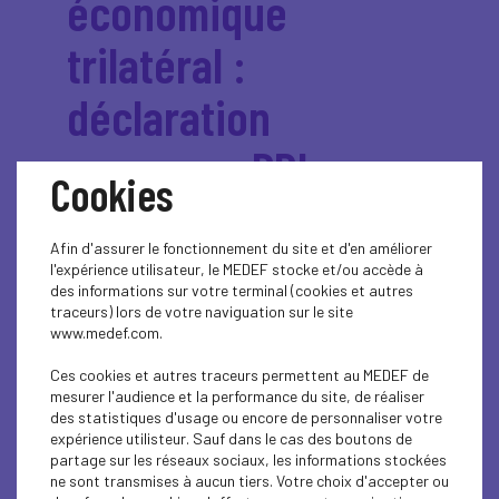
économique
trilatéral :
déclaration
commune BDI-
Cookies
Confindustria-Medef
Afin d'assurer le fonctionnement du site et d'en améliorer
l'expérience utilisateur, le MEDEF stocke et/ou accède à
Réunis à Rome les 1er et 2
des informations sur votre terminal (cookies et autres
traceurs) lors de votre naviguation sur le site
décembre à l'occasion de la
www.medef.com.
quatrième édition du Forum
Ces cookies et autres traceurs permettent au MEDEF de
économique trilatéral, le
mesurer l'audience et la performance du site, de réaliser
Medef et ses homologues
des statistiques d'usage ou encore de personnaliser votre
expérience utilisteur. Sauf dans le cas des boutons de
allemand (BDI) et italien
partage sur les réseaux sociaux, les informations stockées
(Confindustria) ont émis une
ne sont transmises à aucun tiers. Votre choix d'accepter ou