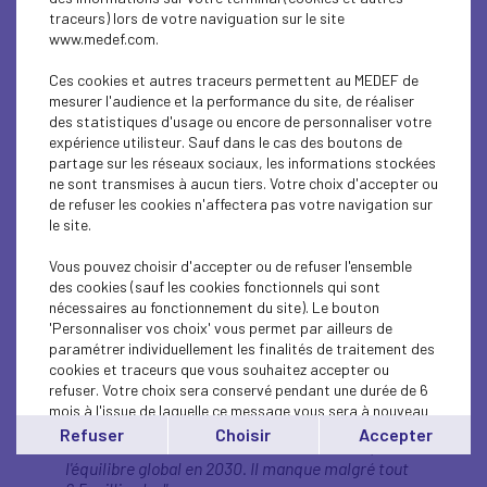
traceurs) lors de votre naviguation sur le site
de novembre dernier, qui prend en compte ces
www.medef.com.
situations à la fois sur le plan de la santé et des
reconversions professionnelles. (…) Il y a un
Ces cookies et autres traceurs permettent au MEDEF de
certain nombre de personnes qui peuvent partir
mesurer l'audience et la performance du site, de réaliser
avant l'âge légal. C'est parfaitement justifié quand
des statistiques d'usage ou encore de personnaliser votre
il y a des vrais problèmes d'usure professionnel.
expérience utilisteur. Sauf dans le cas des boutons de
Ça ne l'est pas quand ça permet de partir avant
partage sur les réseaux sociaux, les informations stockées
l’âge légal à des gens qui, au motif qu'ils ont fait
ne sont transmises à aucun tiers. Votre choix d'accepter ou
des stages, et ensuite des études supérieures et
de refuser les cookies n'affectera pas votre navigation sur
qui ont exercé des métiers qui ne sont pas
le site.
éprouvants.
»
Il faut créer de la richesse
Vous pouvez choisir d'accepter ou de refuser l'ensemble
des cookies (sauf les cookies fonctionnels qui sont
«
Les préoccupations de nos concitoyens sont
nécessaires au fonctionnement du site). Le bouton
pouvoir d'achat et la pérennité des régimes
'Personnaliser vos choix' vous permet par ailleurs de
sociaux. Pour le pouvoir d'achat, il faut créer de la
paramétrer individuellement les finalités de traitement des
richesse. Moins vous avez des personnes en
cookies et traceurs que vous souhaitez accepter ou
emploi, moins vous créez de la richesse. Ensuite,
refuser. Votre choix sera conservé pendant une durée de 6
la pérennité des régimes sociaux. Nous avons
mois à l'issue de laquelle ce message vous sera à nouveau
martelé qu'il fallait équilibrer pour commencer le
affiché..
Refuser
Choisir
Accepter
rendement de la réforme Borne. Et ensuite,
Vous pouvez modifier votre choix à tout moment en
l'équilibre global en 2030. Il manque malgré tout
cliquant sur le lien
'cookies'
en bas de page.