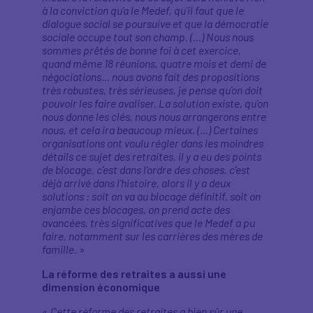
à la conviction qu’a le Medef, qu'il faut que le
dialogue social se poursuive et que la démocratie
sociale occupe tout son champ. (…) Nous nous
sommes prêtés de bonne foi à cet exercice,
quand même 18 réunions, quatre mois et demi de
négociations… nous avons fait des propositions
très robustes, très sérieuses, je pense qu'on doit
pouvoir les faire avaliser. La solution existe, qu'on
nous donne les clés, nous nous arrangerons entre
nous, et cela ira beaucoup mieux. (…) Certaines
organisations ont voulu régler dans les moindres
détails ce sujet des retraites, il y a eu des points
de blocage, c'est dans l'ordre des choses, c'est
déjà arrivé dans l'histoire, alors il y a deux
solutions : soit on va au blocage définitif, soit on
enjambe ces blocages, on prend acte des
avancées, très significatives que le Medef a pu
faire, notamment sur les carrières des mères de
famille.
»
La réforme des retraites a aussi une
dimension économique
«
Cette réforme des retraites a bien sûr une