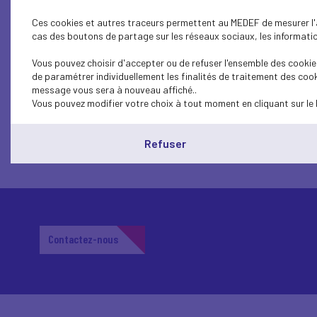
taux le plus faible enregist
Ces cookies et autres traceurs permettent au MEDEF de mesurer l'au
2000.
cas des boutons de partage sur les réseaux sociaux, les information
Vous pouvez choisir d'accepter ou de refuser l'ensemble des cookies
Les taux de chômage les plus faibles en aoû
de paramétrer individuellement les finalités de traitement des cook
quant à eux été relevés en Grèce (17,0 % en j
message vous sera à nouveau affiché..
>> Consulter les Nouvelles de Bruxelles
Vous pouvez modifier votre choix à tout moment en cliquant sur le 
Télécharger l’article (PDF)
Refuser
Contactez-nous