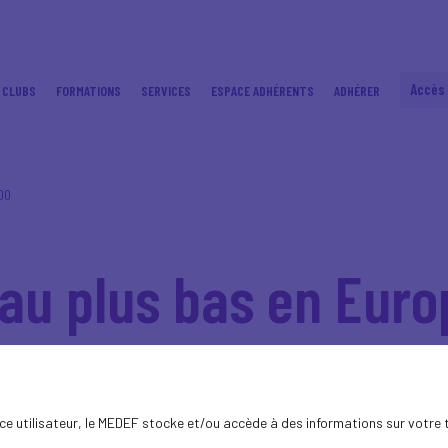
Accès
 CLUBS
FORMATIONS
SERVICES
ESPACE ADHÉRENTS
ADHÉRER
000
au plus bas en Euro
ence utilisateur, le MEDEF stocke et/ou accède à des informations sur votre 
rostat, le taux de chômage s'est établi à 6,2