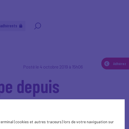
 adhérents
Adhérez
Adhérez
Posté le 4 octobre 2019 à 15h06
pe depuis
terminal (cookies et autres traceurs) lors de votre naviguation sur
 % en août 2019. Il s’agit du