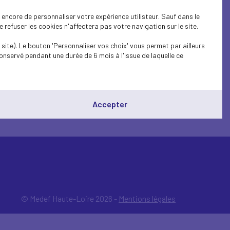
 le chômage, en janvier
encore de personnaliser votre expérience utilisteur. Sauf dans le
refuser les cookies n'affectera pas votre navigation sur le site.
site). Le bouton 'Personnaliser vos choix' vous permet par ailleurs
%). Les taux de chômage les plus élevés ont
onservé pendant une durée de 6 mois à l'issue de laquelle ce
Accepter
© Medef Haute-Loire 2026 -
Mentions légales