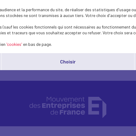
ré depuis le début de la série mensuelle sur
dience et la performance du site, de réaliser des statistiques d'usage ou 
s stockées ne sont transmises à aucun tiers. Votre choix d'accepter ou de 
 (sauf les cookies fonctionnels qui sont nécessaires au fonctionnement du 
t 2019 ont été enregistrés en Tchéquie (2,0 %) et en Allemagne (3,1 
ies et traceurs que vous souhaitez accepter ou refuser. Votre choix sera c
uin 2019) et en Espagne (13,8 %). Italie 9,5 % et France 8,5 %.
lien
'cookies'
en bas de page.
Choisir