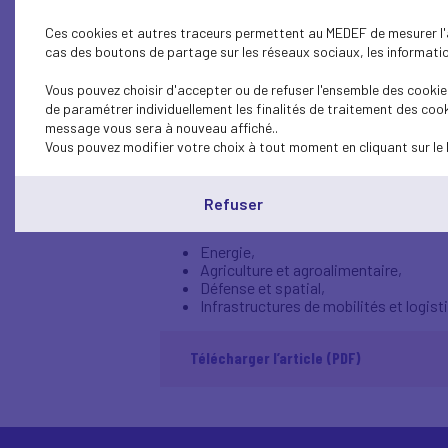
Ces cookies et autres traceurs permettent au MEDEF de mesurer l'au
Le Medef, la Confédération 
cas des boutons de partage sur les réseaux sociaux, les information
jeudi 5 décembre à l'hôtel
Vous pouvez choisir d'accepter ou de refuser l'ensemble des cookies
de paramétrer individuellement les finalités de traitement des cook
Après Cracovie en 2022, cette deuxième édi
message vous sera à nouveau affiché..
la Pologne ; l'occasion de renforcer à haut
Vous pouvez modifier votre choix à tout moment en cliquant sur le 
Organisé en partenariat avec la CCI France
participé les représentants des gouverneme
Refuser
clés de notre coopération bilatérale :
Energie,
Agriculture et agroalimentaire,
Défense et spatial,
Infrastructures de mobilités et logist
Télécharger l’article (PDF)