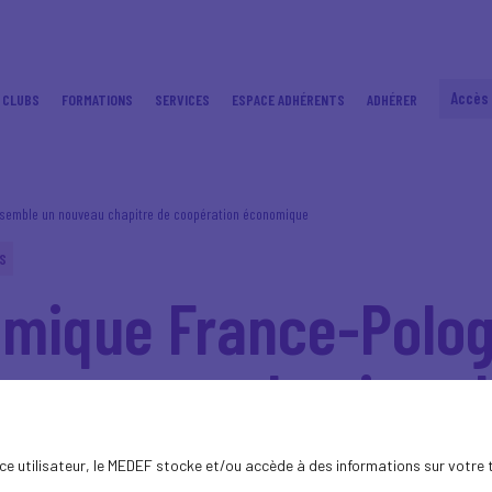
Accès
 CLUBS
FORMATIONS
SERVICES
ESPACE ADHÉRENTS
ADHÉRER
nsemble un nouveau chapitre de coopération économique
S
mique France-Pologn
 nouveau chapitre d
 économique
ence utilisateur, le MEDEF stocke et/ou accède à des informations sur votre 