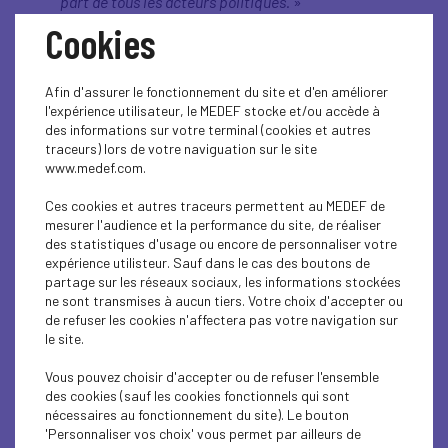
part de tous les acteurs politiques.
»
Cookies
Sur le décrochage de la France
«
Le décrochage est enclenché. Prenons le cas de
l'Espagne. Sa croissance va être quatre fois
Afin d'assurer le fonctionnement du site et d'en améliorer
supérieure à celle de la France cette année.
l'expérience utilisateur, le MEDEF stocke et/ou accède à
L'Espagne soutient ses entreprises. L'Allemagne,
des informations sur votre terminal (cookies et autres
stratégiquement en difficulté, parce que
traceurs) lors de votre naviguation sur le site
beaucoup exposée à l'exportation, prend des
www.medef.com.
mesures avec un Gouvernement de coalition et
des mesures de soutien massif aux entreprises.
Ces cookies et autres traceurs permettent au MEDEF de
Et nous, nous sommes dans des débats très hors-
mesurer l'audience et la performance du site, de réaliser
sol. On est évidemment profondément démocrate
des statistiques d'usage ou encore de personnaliser votre
et républicain, mais à un moment donné, il
expérience utilisteur. Sauf dans le cas des boutons de
faudrait qu'il y ait une prise de conscience
partage sur les réseaux sociaux, les informations stockées
collective des politiques pour appréhender cette
ne sont transmises à aucun tiers. Votre choix d'accepter ou
situation économique qui se dégrade. (…) Prenons
de refuser les cookies n'affectera pas votre navigation sur
le cas du logement. C'est un scandale national,
le site.
aucune décision n'est prise pour relancer le
logement. Il y a 26 ans d'attente maintenant à
Vous pouvez choisir d'accepter ou de refuser l'ensemble
Paris pour accéder à un logement social. Il y a 2
des cookies (sauf les cookies fonctionnels qui sont
900 000 foyers français qui attendent un
nécessaires au fonctionnement du site). Le bouton
logement social. Prenons le cas de
'Personnaliser vos choix' vous permet par ailleurs de