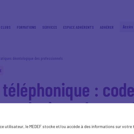
Accès
 CLUBS
FORMATIONS
SERVICES
ESPACE ADHÉRENTS
ADHÉRER
atiques déontologique des professionnels
E
téléphonique : cod
ontologique des pro
ence utilisateur, le MEDEF stocke et/ou accède à des informations sur votre 
24 juillet 2020 visant à encadrer le démarc