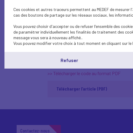
contre les appels frauduleu
Ces cookies et autres traceurs permettent au MEDEF de mesurer l'au
déontologiques applicables
cas des boutons de partage sur les réseaux sociaux, les information
opérant dans le secteur de
Vous pouvez choisir d'accepter ou de refuser l'ensemble des cookies
de paramétrer individuellement les finalités de traitement des cook
En application de la
loi du 24 juillet 2020
vis
message vous sera à nouveau affiché..
pratiques qui détermine les règles déontol
Vous pouvez modifier votre choix à tout moment en cliquant sur le 
la prospection commerciale par voie télépho
La loi impose à tous les professionnels qui,
Refuser
commerciale par téléphone, de respecter c
>> Télécharger le code au format PDF
Télécharger l’article (PDF)
Contactez-nous