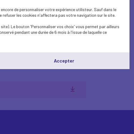
ne les règles
encore de personnaliser votre expérience utilisteur. Sauf dans le
 par les professionnels
refuser les cookies n'affectera pas votre navigation sur le site.
phonique.
site). Le bouton 'Personnaliser vos choix' vous permet par ailleurs
onservé pendant une durée de 6 mois à l'issue de laquelle ce
pels frauduleux, un Code de bonnes
s professionnels opérant dans le secteur de
utilisent le canal de la prospection
Accepter