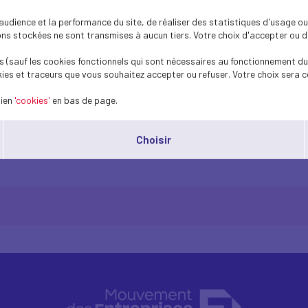
x, un Code de bonnes pratiques qui détermi
dience et la performance du site, de réaliser des statistiques d'usage ou 
 au démarchage téléphonique a été élaboré
s stockées ne sont transmises à aucun tiers. Votre choix d'accepter ou de 
 la prospection commerciale par voie télé
 (sauf les cookies fonctionnels qui sont nécessaires au fonctionnement du 
ies et traceurs que vous souhaitez accepter ou refuser. Votre choix sera c
ant à encadrer le démarchage téléphonique et à lutter contre les ap
ogiques applicables au démarchage téléphonique a été élaboré par le
lien
'cookies'
en bas de page.
nique, dans le cadre d’un groupe de travail piloté par le Medef.
 directement ou par le biais d’un tiers agissant pour son compte, qui 
Choisir
e code.