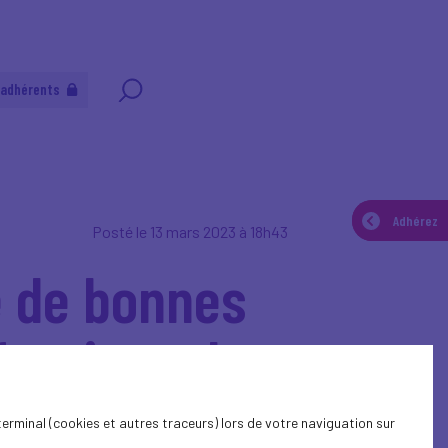
 adhérents
Adhérez
Adhérez
Posté le 13 mars 2023 à 18h43
e de bonnes
fessionnels
terminal (cookies et autres traceurs) lors de votre naviguation sur
hage téléphonique et à lutter