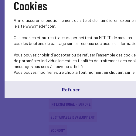
Cookies
SUSTAINABLE DEVELOPMENT
Afin d'assurer le fonctionnement du site et d'en améliorer l'expéri
INTERNATIONAL - EUROPE
le site www.medef.com.
Ces cookies et autres traceurs permettent au MEDEF de mesurer l'au
INTERNATIONAL - EUROPE
cas des boutons de partage sur les réseaux sociaux, les information
SUSTAINABLE DEVELOPMENT
Vous pouvez choisir d'accepter ou de refuser l'ensemble des cookies
de paramétrer individuellement les finalités de traitement des cook
SOCIAL
message vous sera à nouveau affiché..
Vous pouvez modifier votre choix à tout moment en cliquant sur le 
ECONOMY
Refuser
INTERNATIONAL - EUROPE
INTERNATIONAL - EUROPE
SUSTAINABLE DEVELOPMENT
ECONOMY